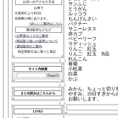
お店へのアクセス方法
サンふじ
お車で
とうがん
ルッコラ
久留米ICより約5分
ちんげんさい
自衛隊の側にあります。
パクチー
+詳しいご案内はこちら
サニーレタス
通信販売などなど
赤カブ
+お野菜セットのご案内
ベビーリーフ
+商品取り扱いの基準について
ラディッシュ
+通信販売のご案内
りんご 紅玉
特定商取引法に基づく表記
りんご 紅玉 B品
れんこん
春菊
小松菜
サイト内検索
白菜
かぶ
みかん、ちょっと切り
やすみ、20日すぎか
まとめ読みはこちらから
お願いします。
LINKS