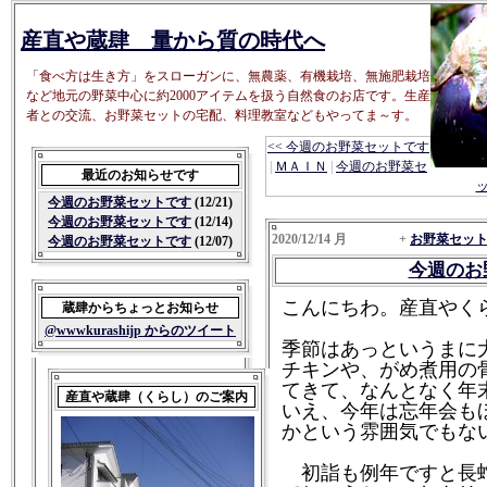
産直や蔵肆 量から質の時代へ
「食べ方は生き方」をスローガンに、無農薬、有機栽培、無施肥栽培
など地元の野菜中心に約2000アイテムを扱う自然食のお店です。生産
者との交流、お野菜セットの宅配、料理教室などもやってま～す。
<< 今週のお野菜セットです
|
ＭＡＩＮ
|
今週のお野菜セ
最近のお知らせです
ッ
今週のお野菜セットです
(12/21)
今週のお野菜セットです
(12/14)
2020/12/14 月 +
お野菜セッ
今週のお野菜セットです
(12/07)
今週のお
こんにちわ。産直やく
蔵肆からちょっとお知らせ
@wwwkurashijp からのツイート
季節はあっというまに
チキンや、がめ煮用の
てきて、なんとなく年
産直や蔵肆（くらし）のご案内
いえ、今年は忘年会も
かという雰囲気でもな
初詣も例年ですと長蛇