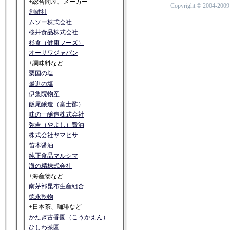
+総合問屋、メーカー
Copyright © 2004-20
創健社
ムソー株式会社
桜井食品株式会社
杉食（健康フーズ）
オーサワジャパン
+調味料など
粟国の塩
最進の塩
伊集院物産
飯尾醸造（富士酢）
味の一醸造株式会社
弥吉（やよし）醤油
株式会社ヤマヒサ
笛木醤油
純正食品マルシマ
海の精株式会社
+海産物など
南茅部昆布生産組合
徳永乾物
+日本茶、珈琲など
かたぎ古香園（こうかえん）
ひしわ茶園