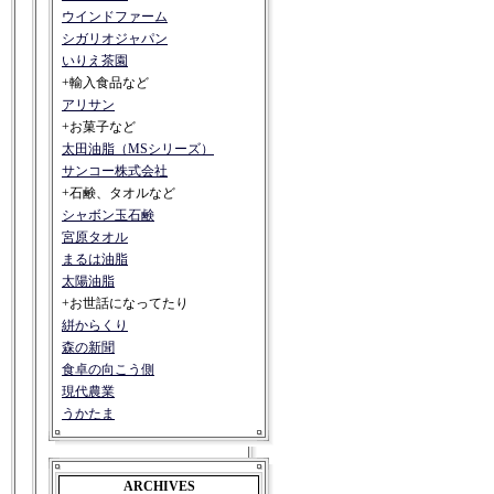
ウインドファーム
シガリオジャパン
いりえ茶園
+輸入食品など
アリサン
+お菓子など
太田油脂（MSシリーズ）
サンコー株式会社
+石鹸、タオルなど
シャボン玉石鹸
宮原タオル
まるは油脂
太陽油脂
+お世話になってたり
絣からくり
森の新聞
食卓の向こう側
現代農業
うかたま
ARCHIVES