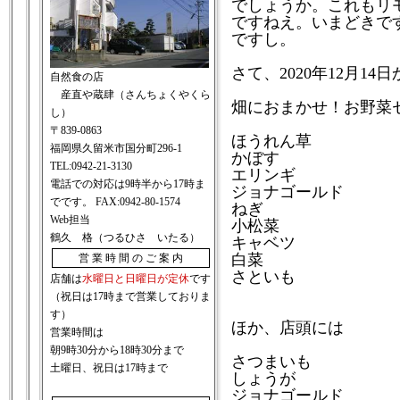
でしょうか。これもリ
ですねえ。いまどきで
ですし。
さて、2020年12月1
自然食の店
産直や蔵肆（さんちょくやくら
畑におまかせ！お野菜
し）
〒839-0863
ほうれん草
福岡県久留米市国分町296-1
かぼす
TEL:0942-21-3130
エリンギ
電話での対応は9時半から17時ま
ジョナゴールド
でです。 FAX:0942-80-1574
ねぎ
Web担当
小松菜
鶴久 格（つるひさ いたる）
キャベツ
白菜
営 業 時 間 の ご 案 内
さといも
店舗は
水曜日と日曜日が定休
です
（祝日は17時まで営業しておりま
す）
ほか、店頭には
営業時間は
朝9時30分から18時30分まで
さつまいも
土曜日、祝日は17時まで
しょうが
ジョナゴールド