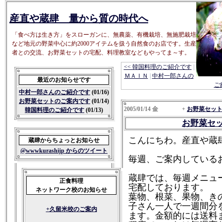
産直や蔵肆 量から質の時代へ
「食べ方は生き方」をスローガンに、無農薬、有機栽培、無施肥栽培
など地元の野菜中心に約2000アイテムを扱う自然食のお店です。生産
者との交流、お野菜セットの宅配、料理教室などもやってま～す。
<< 韓国料理のご紹介です
|
ＭＡＩＮ
|
中村一郎さんの
最近のお知らせです
ご
中村一郎さんのご紹介です
(01/16)
お野菜セットのご案内です
(01/14)
2005/01/14 金 +
お野菜セッ
韓国料理のご紹介です
(01/13)
お野菜セ
こんにちわ。産直や蔵
蔵肆からちょっとお知らせ
@wwwkurashijp からのツイート
毎週、ご案内している
蔵肆では、毎週メニュ
正食料理
宅配しております。
ネットワーク校のお知らせ
葉物、根菜、果物、きの
子さん一人で一週間分
+久留米校のご案内
ます。金額的には送料ま