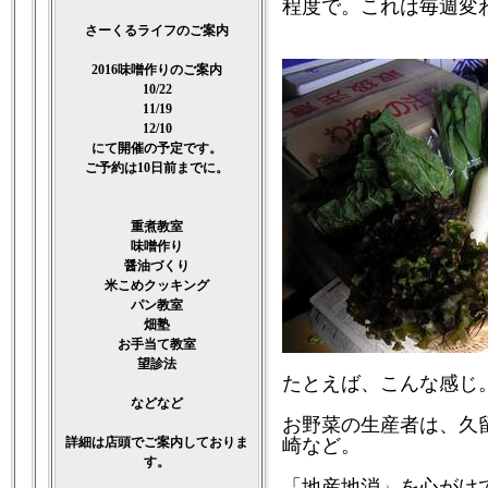
程度で。これは毎週変
さーくるライフのご案内
2016味噌作りのご案内
10/22
11/19
12/10
にて開催の予定です。
ご予約は10日前までに。
重煮教室
味噌作り
醤油づくり
米こめクッキング
パン教室
畑塾
お手当て教室
望診法
たとえば、こんな感じ。
などなど
お野菜の生産者は、久
詳細は店頭でご案内しておりま
崎など。
す。
「地産地消」を心がけ