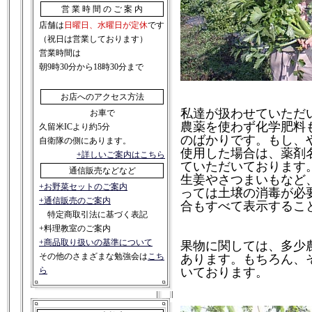
営 業 時 間 の ご 案 内
店舗は
日曜日、水曜日が定休
です
（祝日は営業しております）
営業時間は
朝9時30分から18時30分まで
お店へのアクセス方法
私達が扱わせていただ
お車で
農薬を使わず化学肥料
久留米ICより約5分
のばかりです。もし、
自衛隊の側にあります。
使用した場合は、薬剤
+詳しいご案内はこちら
ていただいております
通信販売などなど
生姜やさつまいもなど
+お野菜セットのご案内
っては土壌の消毒が必
+通信販売のご案内
合もすべて表示するこ
特定商取引法に基づく表記
+料理教室のご案内
+商品取り扱いの基準について
果物に関しては、多少
その他のさまざまな勉強会は
こち
あります。もちろん、
ら
いております。