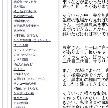
乗りなどが悪かったり
株式会社ヤマヒサ
違った難しさがありま
笛木醤油
純正食品マルシマ
そういった中、完全無
海の精株式会社
生産の現場から見れば
+海産物など
ろん、完全無農薬を求
南茅部昆布生産組合
まずはできることから
徳永乾物
解いただければ幸いで
+日本茶、珈琲など
かたぎ古香園（こうかえん）
ひしわ茶園
農家さん、と一口に言
ウインドファーム
があります。長いキャ
シガリオジャパン
なじっちゃん、ばっち
いりえ茶園
二代目三代目、サラリー
+輸入食品など
アリサン
また、地域によって、
+お菓子など
す。極端な例ですが、
太田油脂（MSシリーズ）
と、黒木町の棚田での
まったく違ってきます
サンコー株式会社
+石鹸、タオルなど
そういった様々な制約
シャボン玉石鹸
を作っていきたい、よ
宮原タオル
きたい。私達産直や蔵
まるは油脂
お付き合いさせていた
太陽油脂