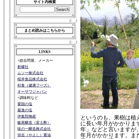
サイト内検索
まとめ読みはこちらから
LINKS
+総合問屋、メーカー
創健社
ムソー株式会社
桜井食品株式会社
杉食（健康フーズ）
オーサワジャパン
+調味料など
粟国の塩
最進の塩
伊集院物産
というのも、果樹は植
飯尾醸造（富士酢）
に長い年月がかかりま
年」などと言いますが
味の一醸造株式会社
年月がかかります。ま
弥吉（やよし）醤油