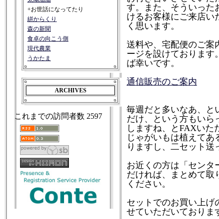
す。また、そういった
+お世話になってたり
けるお客様にご来店い
絣からくり
く思います。
森の新聞
食卓の向こう側
送料や、宅配便のご案
現代農業
ージを設けております
うかたま
ば幸いです。
通信販売のご案内
ARCHIVES
毎週だと多いなあ、と
これまでの訪問者数
2597
だけ、という方もいら
しますね、とFAXい
じゃがいもは植えてあ
りますし、二セット送
お近くの方は「センタ
だければ、まとめて取
ください。
セットでのお買い上げ
せていただいておりま