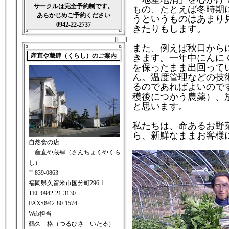
サークルは完全予約制です。
もの、たとえば冬時期
あらかじめご予約ください
うというものはあまり
0942-22-2737
きたりもします。
また、例えば秋口から
産直や蔵肆（くらし）のご案内
きます。一年中にんに
を保ったまま出回って
ん。温度管理などの技
るのであればよいので
穫後につかう農薬）、
と思います。
私たちは、命あるお野
ら、新鮮なままお客様
自然食の店
産直や蔵肆（さんちょくやくら
し）
〒839-0863
福岡県久留米市国分町296-1
TEL:0942-21-3130
FAX:0942-80-1574
Web担当
鶴久 格（つるひさ いたる）