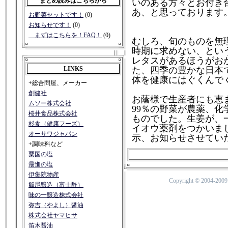
まとめ読みはこちらから
いのある方々とお付き
あ、と思っております
お野菜セットです！
(0)
お知らせです！
(0)
まずはこちらを！FAQ！
(0)
むしろ、旬のものを無
時期に求めない、とい
レタスがあるほうがお
LINKS
た、四季の豊かな日本
体を健康にはぐくんで
+総合問屋、メーカー
創健社
お蔭様で生産者にも恵ま
ムソー株式会社
99％の野菜が農薬、
桜井食品株式会社
ものでした。生姜が、
杉食（健康フーズ）
イオウ薬剤をつかいま
オーサワジャパン
示、お知らせさせてい
+調味料など
粟国の塩
最進の塩
伊集院物産
Copyright © 2004-20
飯尾醸造（富士酢）
味の一醸造株式会社
弥吉（やよし）醤油
株式会社ヤマヒサ
笛木醤油