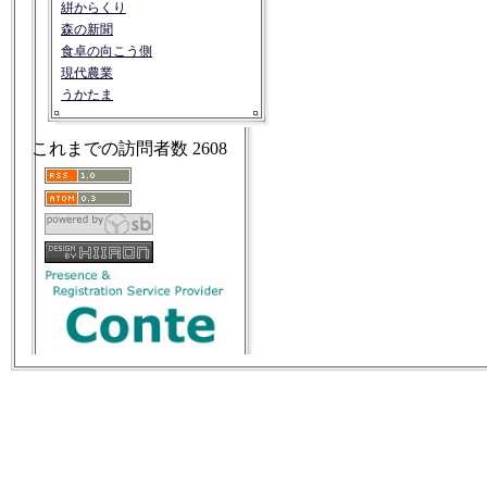
絣からくり
森の新聞
食卓の向こう側
現代農業
うかたま
これまでの訪問者数
2608