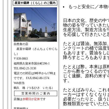
産直や蔵肆（くらし）のご案内
もっと安全に／本物
日本の文化、歴史の中
物の姿を守っていきた
生産方法、製造方法を
を応援して行きたいと
たとえば醤油。無添加
自然食の店
ンクリートの桶で温度
産直や蔵肆（さんちょくやくら
もあります。醤油をし
し）
降ろすところもありま
〒839-0863
福岡県久留米市国分町296-1
たとえば酢。本来は原
TEL:0942-21-3130
こから酢をつくるので
電話での対応は9時半から17時ま
じく速醸、原料の米す
でです。 FAX:0942-80-1574
す。
Web担当
鶴久 格（つるひさ いたる）
たとえばみりん。これ
営 業 時 間 の ご 案 内
ーカーはすくなくなり
必要だったりと、扱う
店舗は
水曜日が定休
です
数種類置かせていただ
営業時間は