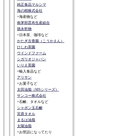
純正食品マルシマ
海の精株式会社
+海産物など
南茅部昆布生産組合
徳永乾物
+日本茶、珈琲など
かたぎ古香園（こうかえん）
ひしわ茶園
ウインドファーム
シガリオジャパン
いりえ茶園
+輸入食品など
アリサン
+お菓子など
太田油脂（MSシリーズ）
サンコー株式会社
+石鹸、タオルなど
シャボン玉石鹸
宮原タオル
まるは油脂
太陽油脂
+お世話になってたり