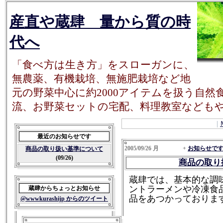
産直や蔵肆 量から質の時
代へ
「食べ方は生き方」をスローガンに、
無農薬、有機栽培、無施肥栽培など地
元の野菜中心に約2000アイテムを扱う自
流、お野菜セットの宅配、料理教室なども
|
最近のお知らせです
2005/09/26 月 +
お知らせです
商品の取り扱い基準について
(09/26)
商品の取り
蔵肆では、基本的な調
ントラーメンや冷凍食品
蔵肆からちょっとお知らせ
品をあつかっておりま
@wwwkurashijp からのツイート