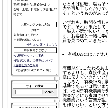
たとえば砂糖。塩もそ
朝9時30分から18時30分まで
内で再加工しただけで
金曜、土曜、日曜および祝日は17
す」というものがあっ
時まで
いずれも、時間を惜し
お店へのアクセス方法
です。それは果たして
お車で
「職人が選び抜いた」
久留米ICより約5分
ず、お客様と一緒に学
自衛隊の側にあります。
質を見つめていきたい
+詳しいご案内はこちら
通信販売などなど
有機JASにはこだわ
+お野菜セットのご案内
+商品取り扱いの基準について
+通信販売のご案内
有機JASにこだわるあ
特定商取引法に基づく表記
するよりも、直接生産
様に伝えていきたいと
もちろん、有機JASは
基準であるとは思いま
サイト内検索
ば、福岡県有機農業研
強会などにも参加させ
機農業という言葉が生
を作りたい、という方